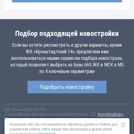
Подбор подходящей новостройки
Если вы хотите рассмотреть и другие варианты, кроме
ЖК «Кронштадтский 14», предлагаем вам
воспользоваться нашим сервисом подбора новостроек,
который позволяет выбрать из базы 665 ЖК в МСК и МО
по 4 ключевым параметрам
Подобрать новостройку
ЖК «Кронштадтский 14»
Россия
Москва
Москва, Кронштадтский бульвар, 8к2
kronshtadtskiy-
14.novopoisk.msk.ru
Купить квартиру в новом жилом комплексе
«Кронштадтский 14» от «ПАО «ПИК-специализированный застройщик»»
Используя сайт, вы соглашаетесь на обработку данных в Cookies для
в Головинском районе. Квартиры различных планировок от 22.21 млн
корректной работы сайта, вашей персонализации и других целей,
рублей!